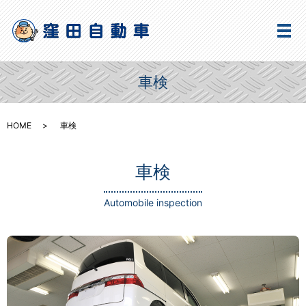
メ
車検
HOME
車検
車検
Automobile inspection